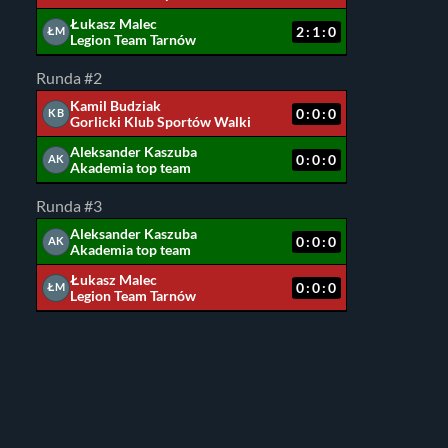
Łukasz Malec
2:1:0
ŁM
Legion Team Tarnów
Runda #2
Kamil Budziak
0:0:0
KB
Gorlicki Klub Sportów Walki
Aleksander Kaszuba
0:0:0
AK
Akademia top team
Runda #3
Aleksander Kaszuba
0:0:0
AK
Akademia top team
Łukasz Malec
0:0:0
ŁM
Legion Team Tarnów