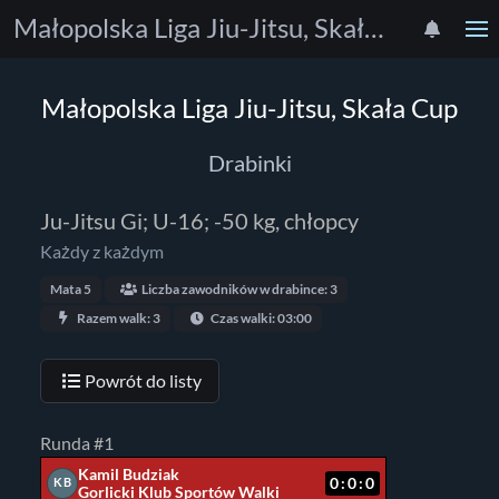
Małopolska Liga Jiu-Jitsu, Skała Cup
Małopolska Liga Jiu-Jitsu, Skała Cup
Drabinki
Ju-Jitsu Gi; U-16; -50 kg, chłopcy
Każdy z każdym
Mata 5
Liczba zawodników w drabince: 3
Razem walk: 3
Czas walki: 03:00
Powrót do listy
Runda #1
Kamil Budziak
0:0:0
KB
Gorlicki Klub Sportów Walki