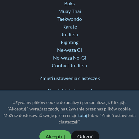
Boks
Muay Thai
Taekwondo
Karate
Ju-Jitsu
Fighting
Ne-waza Gi
Ne-waza No-Gi
Contact Ju-Jitsu
Zmień ustawienia ciasteczek
Skontaktuj się z nami
Pomoc
Używamy plików cookie do analizy i personalizacji. Klikając
Informacje o aktualizacjach
"Akceptuj", wyrażasz zgodę na używanie przez nas plików cookie.
Możesz dostosować swoje preferencje
tutaj
lub w "Zmień ustawienia
TZ
: UTC
ciasteczek".
Akceptuj
Odrzuć