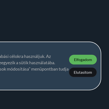
abási célokra használjuk. Az
Elfogadom
egyezik a sütik használatába.
tások módosítása" menüpontban tudja
Elutasítom