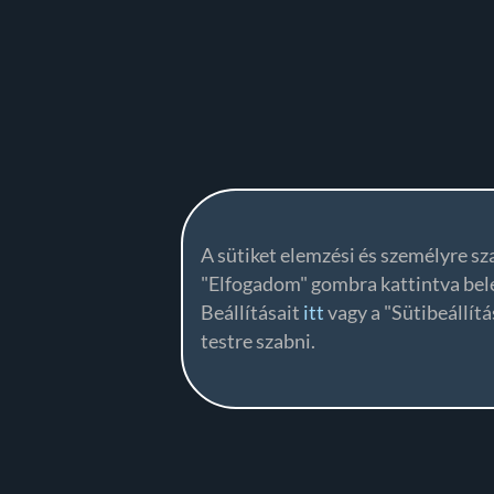
A sütiket elemzési és személyre sz
"Elfogadom" gombra kattintva bele
Beállításait
itt
vagy a "Sütibeállí
testre szabni.