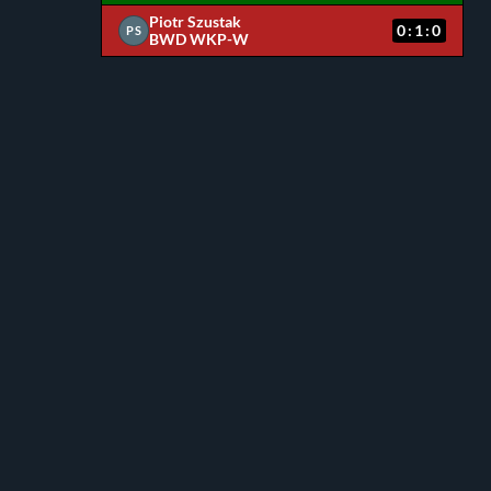
Piotr Szustak
0:1:0
PS
BWD WKP-W