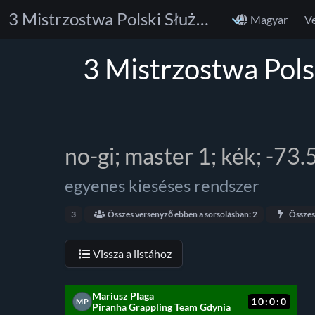
3 Mistrzostwa Polski Służb Mundurowych w Bjj GI I NO GI 2023
Magyar
V
3 Mistrzostwa Pol
no-gi; master 1; kék; -73.
egyenes kieséses rendszer
3
Összes versenyző ebben a sorsolásban: 2
Összes
Vissza a listához
Mariusz Plaga
10:0:0
MP
Piranha Grappling Team Gdynia