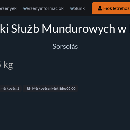
ersenyek
Versenyinformációk
Rólunk
Fiók létrehoz
ski Służb Mundurowych w B
Sorsolás
5 kg
 mérkőzés: 1
Mérkőzésenkénti idő: 05:00