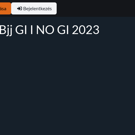
ása
Bejelentkezés
jj GI I NO GI 2023