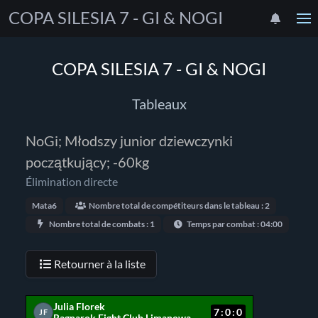
COPA SILESIA 7 - GI & NOGI
COPA SILESIA 7 - GI & NOGI
Tableaux
NoGi; Młodszy junior dziewczynki
początkujący; -60kg
Élimination directe
Mata6
Nombre total de compétiteurs dans le tableau : 2
Nombre total de combats : 1
Temps par combat : 04:00
Retourner à la liste
Julia Florek
7:0:0
JF