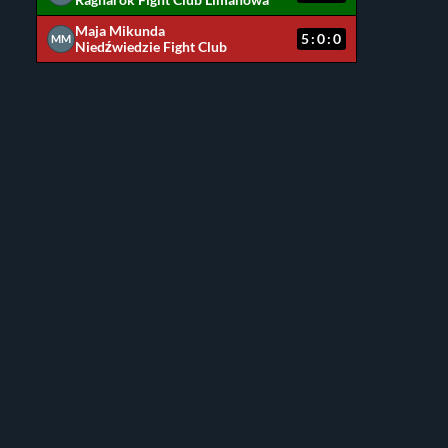
Ragnarok Fight Club Limanowa
Maja Mikunda
5:0:0
MM
Niedźwiedzie Fight Club