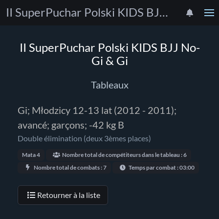
II SuperPuchar Polski KIDS BJJ No-Gi & Gi
II SuperPuchar Polski KIDS BJJ No-
Gi & Gi
Tableaux
Gi; Młodzicy 12-13 lat (2012 - 2011);
avancé; garçons; -42 kg B
Double élimination (deux 3èmes places)
Mata 4
Nombre total de compétiteurs dans le tableau : 6
Nombre total de combats : 7
Temps par combat : 03:00
Retourner à la liste