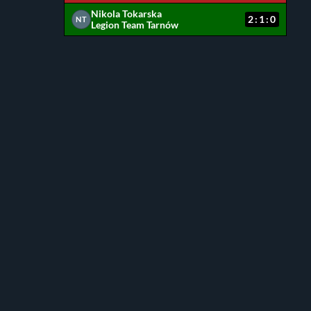
Nikola Tokarska
2:1:0
NT
Legion Team Tarnów