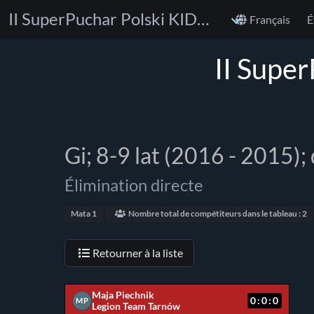
II SuperPuchar Polski KIDS BJJ No-Gi & Gi
Français
É
II Supe
Gi; 8-9 lat (2016 - 2015); 
Élimination directe
Mata 1
Nombre total de compétiteurs dans le tableau : 2
Retourner à la liste
Maja Piechnik
0:0:0
MP
Legion Team Tarnów