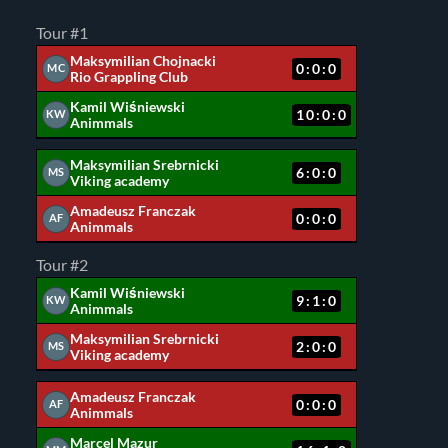
Tour #1
Maksymilian Chojnacki
0:0:0
MC
Rio Grappling Club
Kamil Wiśniewski
10:0:0
KW
Animmals
Maksymilian Srebrnicki
6:0:0
MS
Viking academy
Amadeusz Franczak
0:0:0
AF
Animmals
Tour #2
Kamil Wiśniewski
9:1:0
KW
Animmals
Maksymilian Srebrnicki
2:0:0
MS
Viking academy
Amadeusz Franczak
0:0:0
AF
Animmals
Marcel Mazur