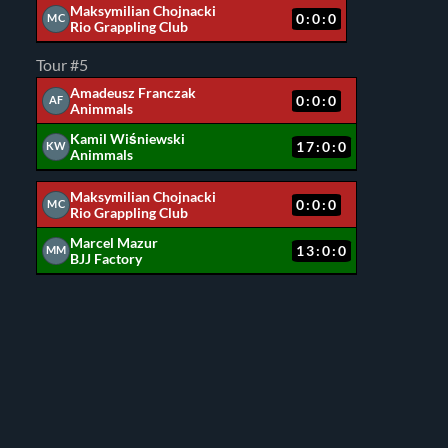
Maksymilian Chojnacki
0:0:0
MC
Rio Grappling Club
Tour #5
Amadeusz Franczak
0:0:0
AF
Animmals
Kamil Wiśniewski
17:0:0
KW
Animmals
Maksymilian Chojnacki
0:0:0
MC
Rio Grappling Club
Marcel Mazur
13:0:0
MM
BJJ Factory