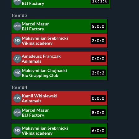
16:1:0
MM
BJJ Factory
Tour #3
Marcel Mazur
5:0:0
MM
BJJ Factory
Maksymilian Srebrnicki
2:0:0
MS
Viking academy
Amadeusz Franczak
0:0:0
AF
Animmals
Maksymilian Chojnacki
2:0:2
MC
Rio Grappling Club
Tour #4
Kamil Wiśniewski
0:0:0
KW
Animmals
Marcel Mazur
8:0:0
MM
BJJ Factory
Maksymilian Srebrnicki
6:0:0
MS
Viking academy