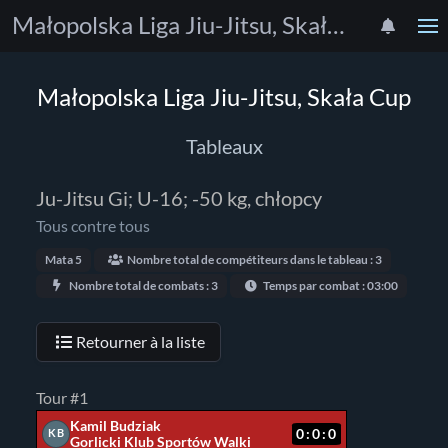
Małopolska Liga Jiu-Jitsu, Skała Cup
Małopolska Liga Jiu-Jitsu, Skała Cup
Tableaux
Ju-Jitsu Gi; U-16; -50 kg, chłopcy
Tous contre tous
Mata 5
Nombre total de compétiteurs dans le tableau : 3
Nombre total de combats : 3
Temps par combat : 03:00
Retourner à la liste
Tour #1
Kamil Budziak
0:0:0
KB
Gorlicki Klub Sportów Walki