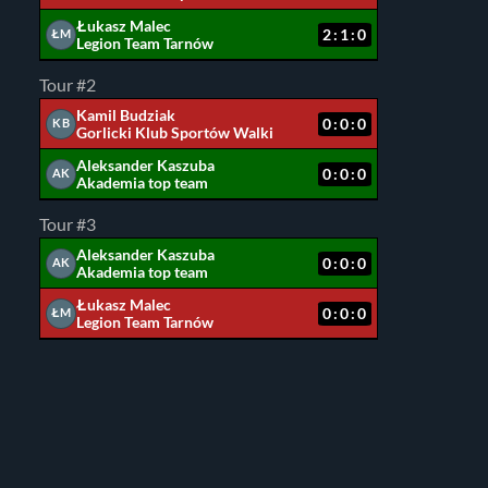
Łukasz Malec
2:1:0
ŁM
Legion Team Tarnów
Tour #2
Kamil Budziak
0:0:0
KB
Gorlicki Klub Sportów Walki
Aleksander Kaszuba
0:0:0
AK
Akademia top team
Tour #3
Aleksander Kaszuba
0:0:0
AK
Akademia top team
Łukasz Malec
0:0:0
ŁM
Legion Team Tarnów