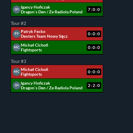
Igancy Hończak
7:0:0
IH
Dragon`s Den / Ze Radiola Poland
Tour #2
Patryk Fecko
0:0:0
PF
Dexters Team Nowy Sącz
Michał Cichoń
0:0:0
MC
Fightsports
Tour #3
Michał Cichoń
0:0:0
MC
Fightsports
Igancy Hończak
2:2:0
IH
Dragon`s Den / Ze Radiola Poland