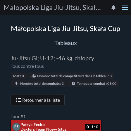
Małopolska Liga Jiu-Jitsu, Skała Cup
Małopolska Liga Jiu-Jitsu, Skała Cup
Tableaux
Ju-Jitsu Gi; U-12; -46 kg, chłopcy
Tous contre tous
Mata 3
Nombre total de compétiteurs dans le tableau : 3
Nombre total de combats : 3
Temps par combat : 03:00
Retourner à la liste
Tour #1
Patryk Fecko
0:1:0
PF
Dexters Team Nowy Sącz