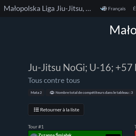
Małopolska Liga Jiu-Jitsu, Skała Cup
Français
É
Małop
Ju-Jitsu NoGi; U-16; +57 
Tous contre tous
Mata 2
Nombre total de compétiteurs dans le tableau : 3
Retourner à la liste
Tour #1
Zuzanna Śmiałek