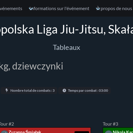
vénements
Informations sur l'événement
À propos de nous
olska Liga Jiu-Jitsu, Ska
Tableaux
kg, dziewczynki
Nombre total de combats : 3
Temps par combat : 03:00
Tour #2
Tour #3
Zuzanna Śmiałek
Nikola Ka