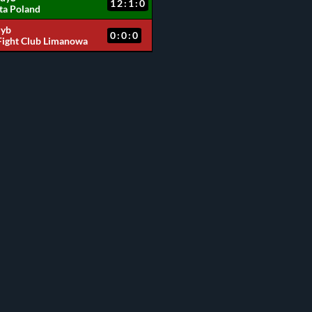
12:1:0
ta Poland
zyb
0:0:0
Fight Club Limanowa