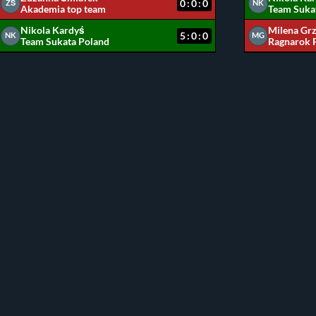
0:0:0
ZŚ
NK
Akademia top team
Team Suka
Nikola Kardyś
Milena Gr
5:0:0
NK
MG
Team Sukata Poland
Ragnarok 