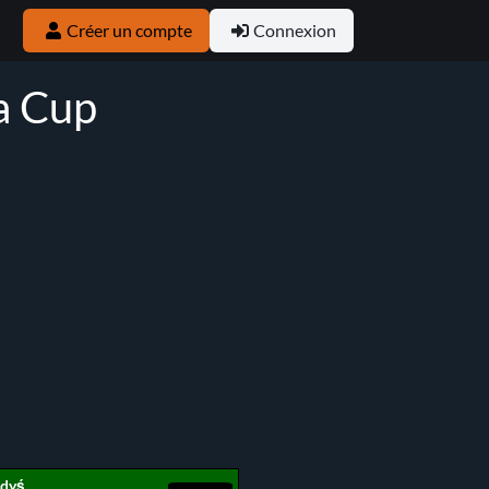
Créer un compte
Connexion
ła Cup
rdyś