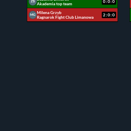
0:0:0
ZŚ
Akademia top team
Milena Grzyb
2:0:0
MG
Ragnarok Fight Club Limanowa