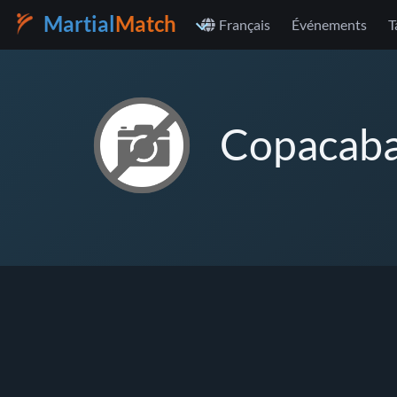
Martial
Match
Français
Événements
T
Copacaba