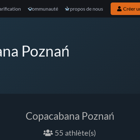
arification
Communauté
À propos de nous
Créer u
na Poznań
Copacabana Poznań
55 athlète(s)