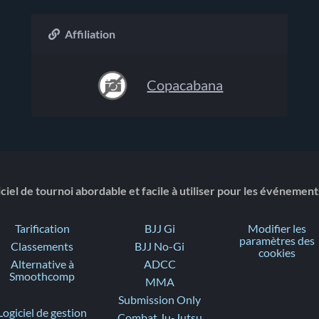
Affiliation
Copacabana
ciel de tournoi abordable et facile à utiliser pour les événemen
Tarification
BJJ Gi
Modifier les
paramètres des
Classements
BJJ No-Gi
cookies
Alternative à
ADCC
Smoothcomp
MMA
Submission Only
Logiciel de gestion
Combat Ju-Jutsu