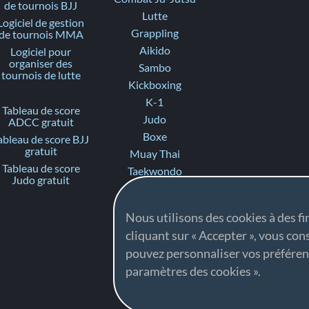
de tournois BJJ
Lutte
Logiciel de gestion
Grappling
de tournois MMA
Aikido
Logiciel pour
organiser des
Sambo
tournois de lutte
Kickboxing
K-1
Tableau de score
Judo
ADCC gratuit
Boxe
ableau de score BJJ
gratuit
Muay Thai
Tableau de score
Taekwondo
Judo gratuit
Karate
Ju-Jitsu
Nous utilisons des cookies à des fi
Fighting
cliquant sur « Accepter », vous con
Ne-waza Gi
pouvez personnaliser vos préfére
Ne-waza No-Gi
paramètres des cookies ».
Contact Ju-Jitsu