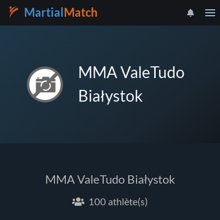
Martial
Match
MMA ValeTudo
Białystok
MMA ValeTudo Białystok
100 athlète(s)