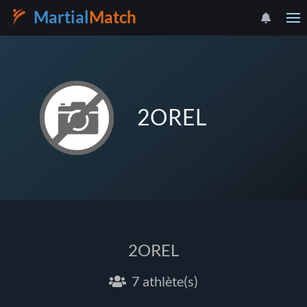
Martial
Match
2OREL
2OREL
7 athlète(s)