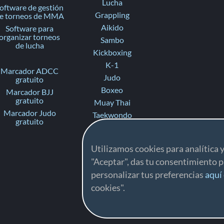
Lucha
oftware de gestión
Grappling
e torneos de MMA
Aikido
Software para
organizar torneos
Sambo
de lucha
Kickboxing
K-1
Marcador ADCC
Judo
gratuito
Boxeo
Marcador BJJ
gratuito
Muay Thai
Marcador Judo
Taekwondo
gratuito
Karate
Ju-Jitsu
Utilizamos cookies para analítica y
Fighting
"Aceptar", das tu consentimiento p
Ne-waza Gi
personalizar tus preferencias
aquí
Ne-waza No-Gi
cookies".
Contact Ju-Jitsu