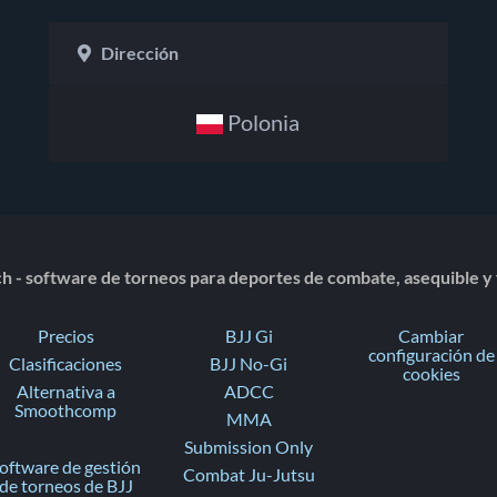
Dirección
Polonia
 - software de torneos para deportes de combate, asequible y f
Precios
BJJ Gi
Cambiar
configuración de
Clasificaciones
BJJ No-Gi
cookies
Alternativa a
ADCC
Smoothcomp
MMA
Submission Only
oftware de gestión
Combat Ju-Jutsu
de torneos de BJJ