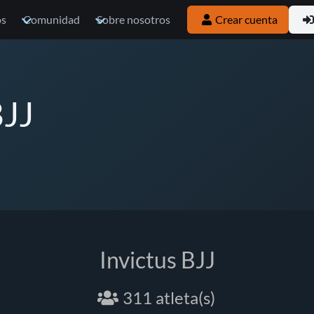
os
Comunidad
Sobre nosotros
Crear cuenta
BJJ
Invictus BJJ
311 atleta(s)