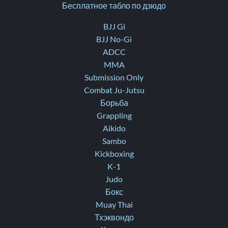
Бесплатное табло по дзюдо
BJJ Gi
BJJ No-Gi
ADCC
MMA
Submission Only
Combat Ju-Jutsu
Борьба
Grappling
Aikido
Sambo
Kickboxing
K-1
Judo
Бокс
Muay Thai
Тхэквондо