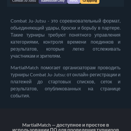
Combat Ju-Jutsu
Submission Only
MMA
Grappling
Combat Ju-Jutsu - это соревновательный формат,
объединяющий удары, броски и борьбу в партере.
Такие турниры требуют понятного управления
категориями, контроля времени поединков и
результатов, которые легко отслеживать
участникам и зрителям.
MartialMatch помогает организаторам проводить
турниры Combat Ju-Jutsu: от онлайн-регистрации и
платежей до стартовых списков, сеток и
результатов, опубликованных на странице
события.
MartialMatch — доступное и простое в
использовании ПО для проведения турниров