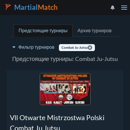
Martial
Match
Предстоящие турниры
Архив турниров
Фильтр турниров
Combat Ju-Jutsu
Тип турнира:
Предстоящие турниры: Combat Ju-Jutsu
Выберите страну
Vll Otwarte Mistrzostwa Polski
Combat Ju Jutsu