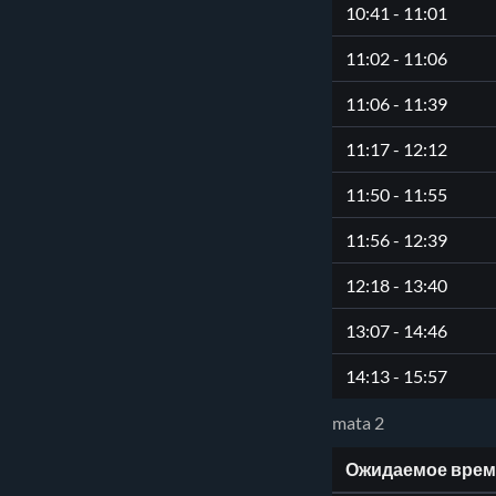
10:41 - 11:01
11:02 - 11:06
11:06 - 11:39
11:17 - 12:12
11:50 - 11:55
11:56 - 12:39
12:18 - 13:40
13:07 - 14:46
14:13 - 15:57
mata 2
Ожидаемое врем