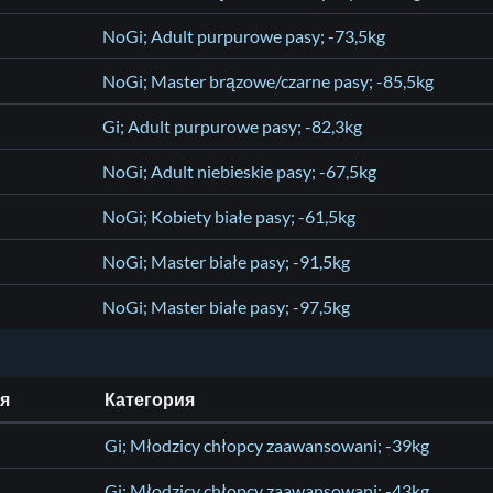
NoGi; Adult purpurowe pasy; -73,5kg
NoGi; Master brązowe/czarne pasy; -85,5kg
Gi; Adult purpurowe pasy; -82,3kg
NoGi; Adult niebieskie pasy; -67,5kg
NoGi; Kobiety białe pasy; -61,5kg
NoGi; Master białe pasy; -91,5kg
NoGi; Master białe pasy; -97,5kg
я
Категория
Gi; Młodzicy chłopcy zaawansowani; -39kg
Gi; Młodzicy chłopcy zaawansowani; -43kg