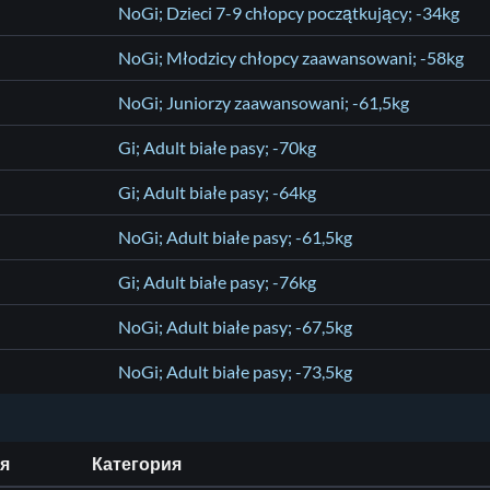
NoGi; Dzieci 7-9 chłopcy początkujący; -34kg
NoGi; Młodzicy chłopcy zaawansowani; -58kg
NoGi; Juniorzy zaawansowani; -61,5kg
Gi; Adult białe pasy; -70kg
Gi; Adult białe pasy; -64kg
NoGi; Adult białe pasy; -61,5kg
Gi; Adult białe pasy; -76kg
NoGi; Adult białe pasy; -67,5kg
NoGi; Adult białe pasy; -73,5kg
я
Категория