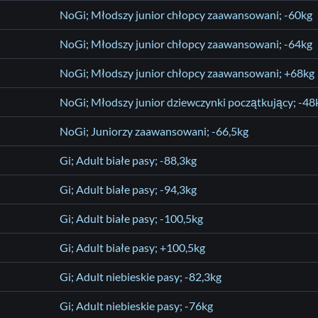
NoGi; Młodszy junior chłopcy zaawansowani; -60kg
NoGi; Młodszy junior chłopcy zaawansowani; -64kg
NoGi; Młodszy junior chłopcy zaawansowani; +68kg
NoGi; Młodszy junior dziewczynki początkujący; -48
NoGi; Juniorzy zaawansowani; -66,5kg
Gi; Adult białe pasy; -88,3kg
Gi; Adult białe pasy; -94,3kg
Gi; Adult białe pasy; -100,5kg
Gi; Adult białe pasy; +100,5kg
Gi; Adult niebieskie pasy; -82,3kg
Gi; Adult niebieskie pasy; -76kg