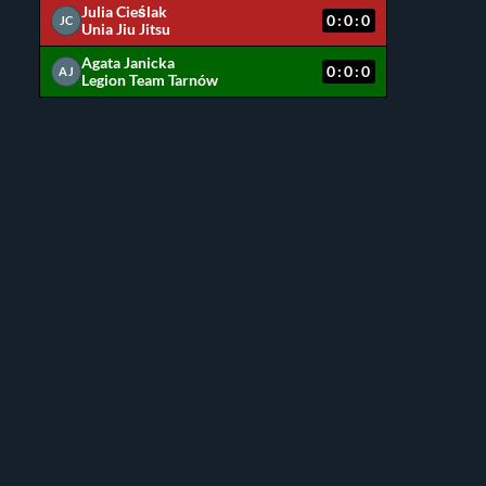
Julia Cieślak
0:0:0
JC
Unia Jiu Jitsu
Agata Janicka
0:0:0
AJ
Legion Team Tarnów