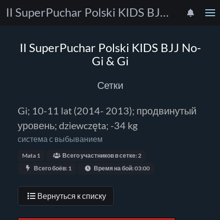
II SuperPuchar Polski KIDS BJJ No-Gi & Gi
II SuperPuchar Polski KIDS BJJ No-
Gi & Gi
Сетки
Gi; 10-11 lat (2014- 2013); продвинутый
уровень; dziewczęta; -34 kg
система с выбыванием
Mata 1
Всего участников в сетке: 2
Всего боёв: 1
Время на бой: 03:00
Вернуться к списку