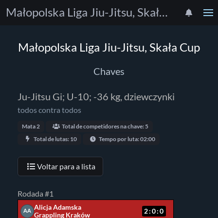
Małopolska Liga Jiu-Jitsu, Skała Cup
Małopolska Liga Jiu-Jitsu, Skała Cup
Chaves
Ju-Jitsu Gi; U-10; -36 kg, dziewczynki
todos contra todos
Mata 2
Total de competidores na chave: 5
Total de lutas: 10
Tempo por luta: 02:00
Voltar para a lista
Rodada #1
Alicja Adamska
2:0:0
AA
Grappling Kraków