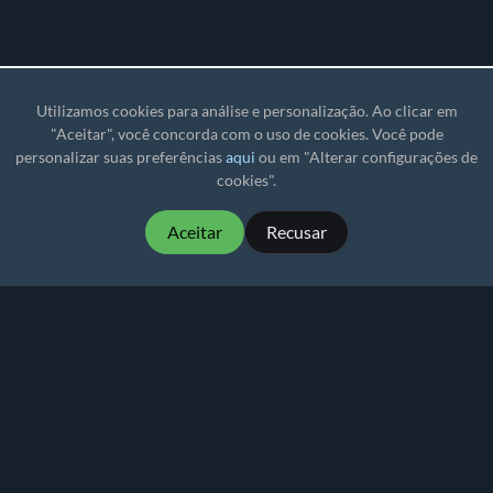
Utilizamos cookies para análise e personalização. Ao clicar em
"Aceitar", você concorda com o uso de cookies. Você pode
personalizar suas preferências
aqui
ou em "Alterar configurações de
cookies".
Aceitar
Recusar
MartialMatch - software de torneio acessível e fácil
de usar para eventos de esportes de combate.
Martial
Match
© 2026
Política de Privacidade