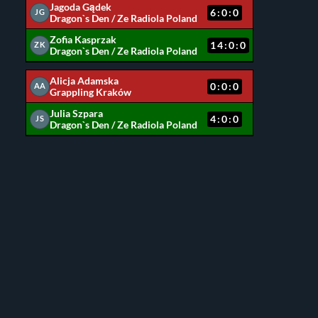
Jagoda Gądek
6:0:0
JG
Dragon`s Den / Ze Radiola Poland
Zofia Kasprzak
14:0:0
ZK
Dragon`s Den / Ze Radiola Poland
Alicja Adamska
0:0:0
AA
Grappling Kraków
Julia Szpara
4:0:0
JS
Dragon`s Den / Ze Radiola Poland