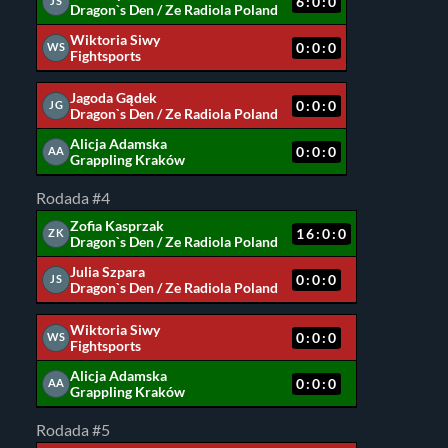
6:0:0
JS
Dragon`s Den / Ze Radiola Poland
Wiktoria Siwy
0:0:0
WS
Fightsports
Jagoda Gądek
0:0:0
JG
Dragon`s Den / Ze Radiola Poland
Alicja Adamska
0:0:0
AA
Grappling Kraków
Rodada #4
Zofia Kasprzak
16:0:0
ZK
Dragon`s Den / Ze Radiola Poland
Julia Szpara
0:0:0
JS
Dragon`s Den / Ze Radiola Poland
Wiktoria Siwy
0:0:0
WS
Fightsports
Alicja Adamska
0:0:0
AA
Grappling Kraków
Rodada #5