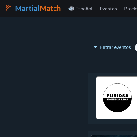
Martial
Match
Español
Eventos
Preci
Filtrar eventos
Tipo de evento:
Seleccione un país