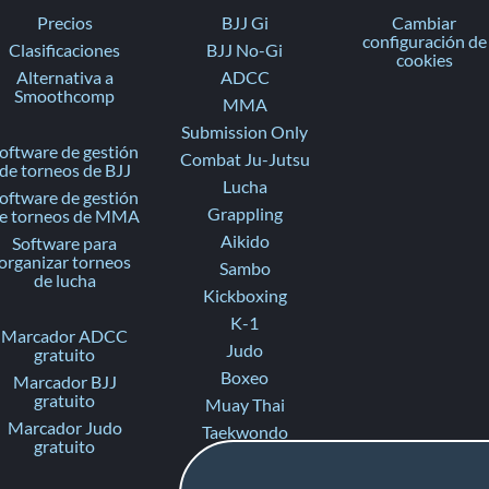
Precios
BJJ Gi
Cambiar
configuración de
Clasificaciones
BJJ No-Gi
cookies
Alternativa a
ADCC
Smoothcomp
MMA
Submission Only
oftware de gestión
Combat Ju-Jutsu
de torneos de BJJ
Lucha
oftware de gestión
Grappling
e torneos de MMA
Aikido
Software para
organizar torneos
Sambo
de lucha
Kickboxing
K-1
Marcador ADCC
Judo
gratuito
Boxeo
Marcador BJJ
gratuito
Muay Thai
Marcador Judo
Taekwondo
gratuito
Karate
Ju-Jitsu