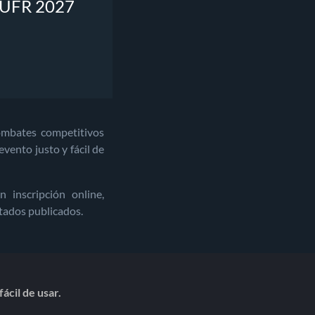
s UFR 2027
ombates competitivos
vento justo y fácil de
inscripción online,
ltados publicados.
ácil de usar.