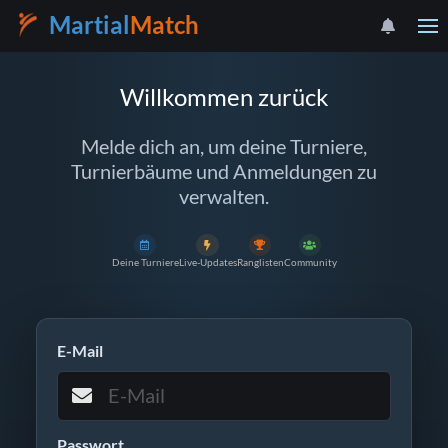
Martial
Match
Willkommen zurück
Melde dich an, um deine Turniere,
Turnierbäume und Anmeldungen zu
verwalten.
Deine Turniere
Live-Updates
Ranglisten
Community
E-Mail
Passwort